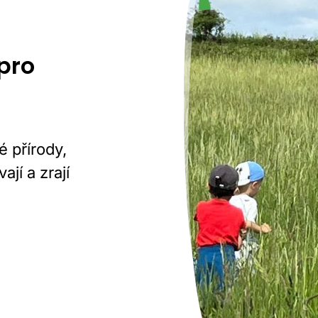
pro
 přírody,
ají a zrají