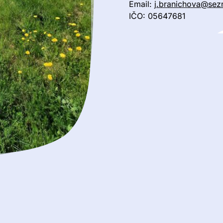
Email:
j.branichova@sez
IČO: 05647681