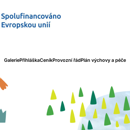
v Palkovicích
Dětská skupina Pískle
Galerie
Přihláška
Ceník
Provozní řád
Plán výchovy a péče